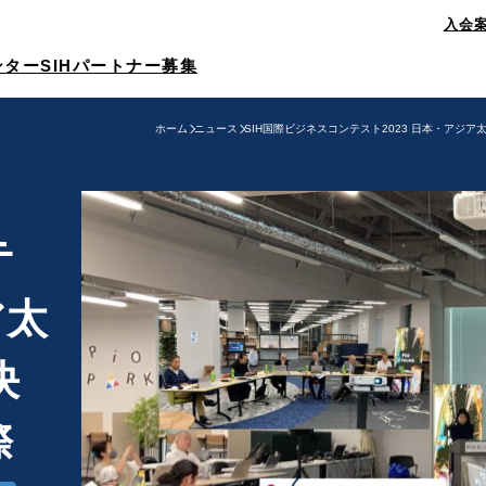
入会
メンター
SIHパートナー募集
ホーム
ニュース
SIH国際ビジネスコンテスト2023 日本・アジア
テ
ア太
決
際