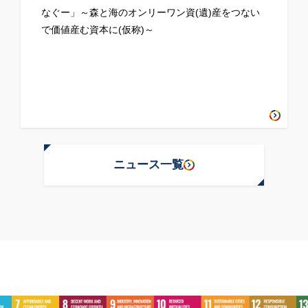
なぐー」～森と海のオンリーワン資(遺)産をつない
で価値産む資本に(仮称)～
ニュース一覧