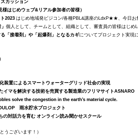
ィスカッション
見様はじめウェブ&リアル参加者の皆様）
ト2023
はじめ地域発ビジコン/各種PBL&講座のLdxP★★、今日
者」
個人として、チームとして、組織として、審査員の皆様はじめL
する「接着剤」や「起爆剤」となるカギ
についてプロジェクト実現
)
淡水化装置によるスマートウォーターグリッド社会の実現
たイマを解決する技術を売買する製造業のフリマサイトASNARO
solve the congestion in the earth’s material cycle.
EDULOP 雨水貯水プロジェクト
もたちの対話力を育む オンライン読み聞かせスクール
とうございます！）