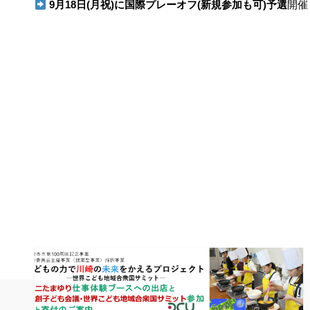
9月18日(月祝)に国際プレーオフ(新規参加も可)予選
開催