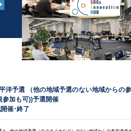
ア太平洋予選 （他の地域予選のない地域からの
規参加も可))予選開催
戦開催･終了
選
は、他の地域予選（ウクライナなど）のない地域からの参加者含