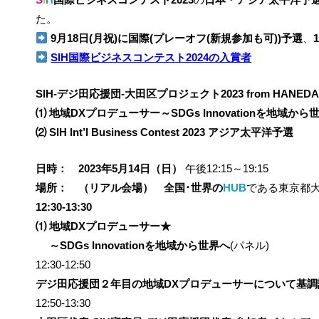
た。
9月18日(月祝)に国際(プレーオフ(新規参加も可))予選
、
SIH国際ビジネスコンテスト2024の入賞者
SIH-デジ田応援団-大田区プロジェクト2023 from HANEDA
⑴ 地域DXプロデューサー～SDGs Innovationを地域から
⑵ SIH Int’l Business Contest 2023 アジア太平洋予選
日時： 2023年5月14日（日）
午後12:15～19:15
場所： （リアル会場） 全国･世界の
HUB
である東京都
12:30-13:30
⑴ 地域DXプロデューサー★
～SDGs Innovationを地域から世界へ
(パネル)
12:30-12:50
デジ田応援団２年目の地域DXプロデューサーについて基調
12:50-13:30