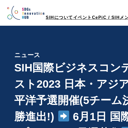
内
容
SIHについて
イベント
CePiC / SIH
を
ス
キ
ッ
プ
ニュース
SIH国際ビジネスコン
スト2023 日本・アジ
平洋予選開催(5チーム
勝進出!)
6月1日 国