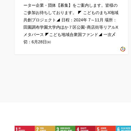
ーター企業・団体【募集】をご案内します。皆様の
ご参加お待ちしております。 ◤ こどものまちX地域
共創プロジェクト◢ 日程：2024年 7～11月 場所：
田園調布学園大学内ほか７区公園･商店街等リアルX
メタバース ◤こども地域合衆国ファンド◢ 一次〆
切：6月28日㈮