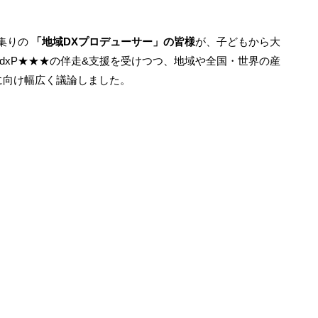
お集りの
「地域DXプロデューサー」の皆様
が、子どもから大
dxP★★★の伴走&支援を受けつつ、地域や全国・世界の産
に向け幅広く議論しました。