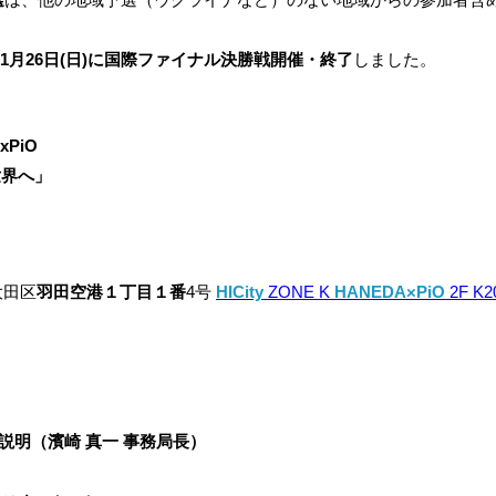
11月26日(日)に国際ファイナル決勝戦開催・終了
しました。
xPiO
世界へ」
大田区
羽田空港１丁目１番
4号
HICity
ZONE K
HANEDA×PiO
2F K2
説明（濱崎 真一 事務局長）