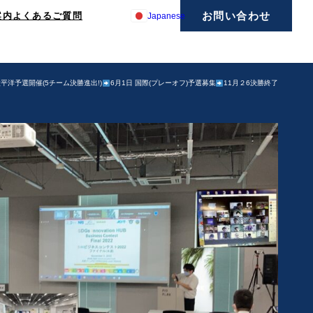
お問い合わせ
案内
よくあるご質問
Japanese
太平洋予選開催(5チーム決勝進出!)
6月1日 国際(プレーオフ)予選募集
11月２6決勝終了