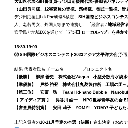
大田区代表-SIH審査員-デジ田応援団代表-参加者パネルデ
（山田良司様、12審査員の皆様、濱崎様、番匠一雅様、皆
デジ田応援団LdxP★研修&検定、
SIH国際ビジネスコンテス
人、老若男女、外国人等まで連携し、
「
経営者 /
地域経営
官学民と地域DXを通じて
「デジ田 ローカルハブ」を共創
13:30-19:00
⑵ SIH国際ビジネスコンテスト2023アジア太平洋大会
(予選
結果 代表者氏名 チーム名 プロジェクト名
【優勝】 柳瀬 善史 株式会社Waqua 小型分散海水
【準優勝】 戸松 裕登 株式会社丸菱製作所 工場の困っ
【第三位】 安斎 聡
Team Hd-nano Bubble Nanobubbles 
【 アイディア賞 】 長谷川 皓一 NPO世界青年友の会 
【審査員特別賞】 安田 莉子 YOMY!
YOMY! 子ど
上記入賞者の
10-11月予定の本選（決勝）
進出決定（おめで