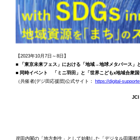
【2023年10月7日～8日】
■
「東京未来フェス」における「地域→地球メタバース」
■
同時イベント 「ミニ羽田」と「世界こどもx地域合衆国
（共催者(デジ田応援団)公式サイト：
https://digital-supporte
JC
岸田内閣の「地方創生」として始動した「デジタル田園都市