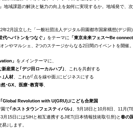
ぎ』地域課題の解決と魅力の向上を如何に実現するか。地域発で、
2年2月設立した「一般社団法人デジタル田園都市国家構想(デジ田)応
世代へバトンをつなぐ」
をテーマに
「東京未来フェス〜Be connec
オンやマルシェ、2つのステージからなる2日間のイベントを開催。
vation」
をメインテーマに、
生む新産業と｢デジ田ローカルハブ｣
、これを共創する
ト｣人材
、これが｢点を線や面｣にビジネスにする
自然･GX、医療･教育等
、
 Revolution with U(GRU)｣/こども合衆国
芳園で
｢ホストタウンフェスティバル｣
、9月18日と10月8日、11月
年3月15日にはSIHと相互連携するJIET(日本情報技術取引所)と
春の
｢交易｣します。