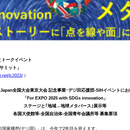
とトークイベント
サミット」
r.net/jc2023/
）
I Japan全国大会東京大会 記念事業･デジ田応援団-SIHイベントに
「For EXPO 2025 with SDGs innovation」
ステージと｢地域→地球メタバース｣展示等
各国大使館等-全国自治体-全国青年会議所等 募集要項
国家構想(デジ田) 」は、今年で2年目を迎えます。