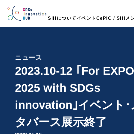
内
容
SIHについて
イベント
CePiC / SIH
を
ス
キ
ッ
プ
ニュース
2023.10-12 ｢For EXP
2025 with SDGs
innovation｣イベント
タバース展示終了