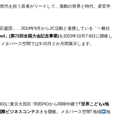
次世代を担う若者がリードして、激動の世界と時代、産官学
援団」、2019年9月からJC活動と連携している「一般社
ted」(第72回全国大会記念事業)
を2023年10月7-8日に開催し
メタバース空間では9-10月２か月間展示します。
(TBD)に東京大田区･羽田PiOから同時中継で
｢世界こどもx地
国際ビジネスコンテスト
を開催。メタバース空間｢地域
地