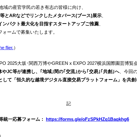
、地域の産官学民の若き有志の皆様に向け、
等とARなどでリンクしたメタバース(ブース)展示
、
インパクト最大化を目指すスタートアップご推薦
、
フォームで募集いたします。
e flier.
）
2025大坂･関西万博やGREEN x EXPO 2027横浜国際園芸博
やJC等が連携し、｢地域｣間の｢交流｣から｢交易｣｢共創｣へ
、今回
ーとして「恒久的な越境デジタル直接交易プラットフォーム」を共創
記
ス｣展示等統一応募フォーム：
https://forms.gle/oFzSPkHZq1Baqkhg6
)