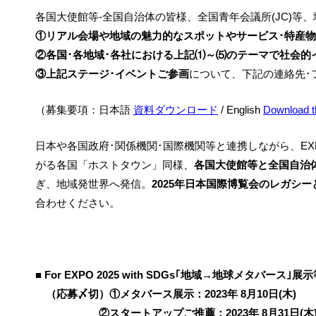
各国大使館等-全国自治体の皆様、全国青年会議所(JC)等
①リアル会場や地域の魅力的なスポットやサービス･特産物
②各国･各地域･各社における上記⑴～⑸のテーマで社会的
③上記ステージ･イベントご参画
について、下記の連絡先･
（募集要項：日本語
資料
ダウンロード
/ English
Download th
日本や各国政府･関係機関･国際機関等と連携しながら、EXPO 
がる各国「ホストタウン」同様、
各国大使館等と全国自治体
ぎ、地域発世界へ発信。
2025年日本国際博覧会のレガシ
合わせください。
■ For EXPO 2025 with SDGs｢地域→地球メタバー
（応募〆切）①メタバース展示：2023年 8月10日(木)
②スタートアップご推薦：2023年 8月31日(木