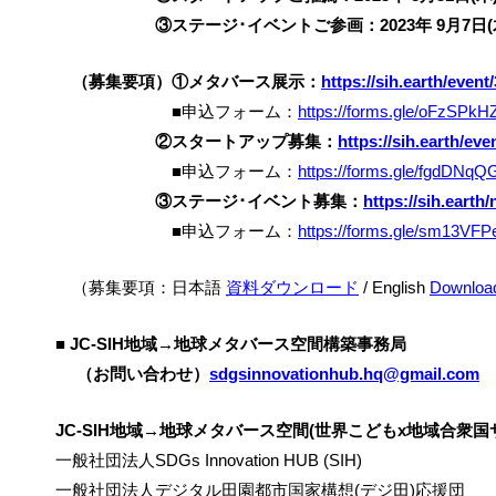
③ステージ･イベントご参画：2023年 9月7日(
（募集要項）①メタバース展示：
https://sih.earth/event
■申込フォーム：
https://forms.gle/oFzSPk
②スタートアップ募集：
https://sih.earth/eve
■申込フォーム：
https://forms.gle/fgdDNq
③ステージ･イベント募集：
https://sih.earth
■申込フォーム：
https://forms.gle/sm13V
（募集要項：日本語
資料
ダウンロード
/ English
Download 
■ JC-SIH地域→地球メタバース空間構築事務局
（お問い合わせ）
sdgsinnovationhub.hq@gmail.com
JC-SIH地域→地球メタバース空間(世界こどもx地域合衆
一般社団法人SDGs Innovation HUB (SIH)
一般社団法人デジタル田園都市国家構想(デジ田)応援団