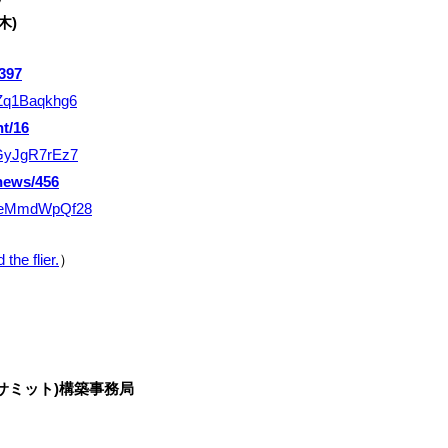
木)
/397
HZq1Baqkhg6
nt/16
QGyJgR7rEz7
/news/456
FPeMmdWpQf28
the flier.
）
国サミット)構築事務局