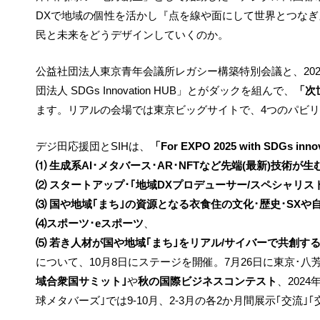
DXで地域の個性を活かし『点を線や面にして世界とつな
民と未来をどうデザインしていくのか。
公益社団法人東京青年会議所レガシー構築特別会議と、202
団法人 SDGs Innovation HUB」とがダックを組んで、
「次
ます。リアルの会場では東京ビッグサイトで、4つのパビリ
デジ田応援団とSIHは、
「For EXPO 2025 with SDGs inno
⑴ 生成系AI･メタバース･AR･NFTなど先端(最新)技術が
⑵ スタートアップ･｢地域DXプロデューサー/スペシャリス
⑶ 国や地域｢まち｣の資源となる衣食住の文化･歴史･SXや
⑷スポーツ･eスポーツ
、
⑸ 若き人材が国や地域｢まち｣をリアル/サイバーで共創する｢Global
について、10月8日にステージを開催。7月26日に東京･八
域合衆国サミット｣
や
秋の国際ビジネスコンテスト
、2024
球メタバーズ｣では9-10月、2-3月の各2か月間展示｢交流｣