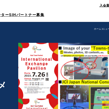
入会
メンター
SIHパートナー募集
ホーム
ニュ
O
･メ