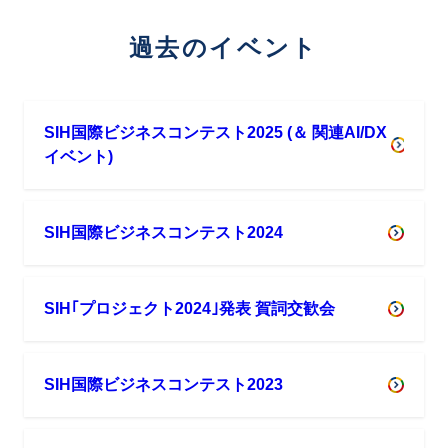
活
躍
過去のイベント
す
る
Japan
SIH国際ビジネスコンテスト2025 (＆ 関連AI/DX
DX
イベント)
Player
:
SIH国際ビジネスコンテスト2024
公
共
創
SIH｢プロジェクト2024｣発表 賀詞交歓会
造
家
(Public
SIH国際ビジネスコンテスト2023
Creator★/
★★/