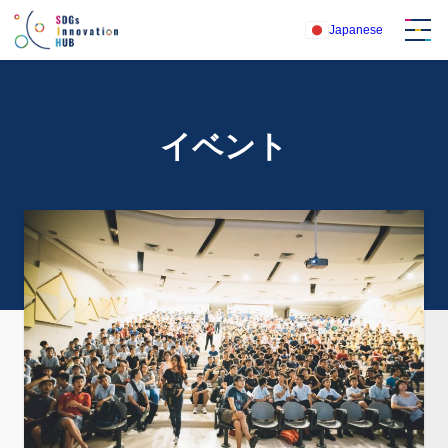
内
Japanese
容
を
ス
キ
ッ
イベント
プ