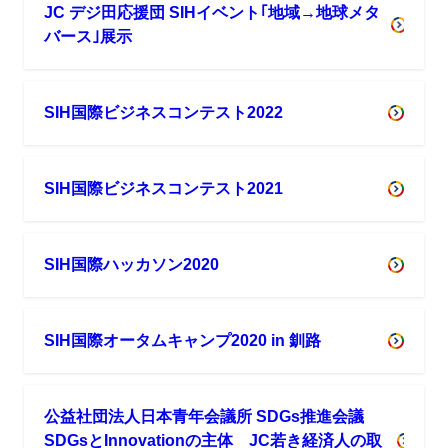
★★★)・
JC デジ田応援団 SIHイベント｢地域→地球メタ
バース｣展示
地
域
DX
SIH国際ビジネスコンテスト2022
プ
ロ
デ
SIH国際ビジネスコンテスト2021
ュ
ー
サ
SIH国際ハッカソン2020
ー
(LdxP★･
SIH国際オータムキャンプ2020 in 釧路
★★･
★★★)
公益社団法人日本青年会議所 SDGs推進会議
SDGsとInnovationの主体 JC若き経済人の取