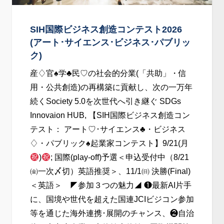
SIH国際ビジネス創造コンテスト2026
(アート･サイエンス･ビジネス･パブリッ
ク)
産♢官
♠
学
♣
民♡の社会的分業(「共助」・信
用・公共創造)の再構築に貢献し、次の一万年
続くSociety 5.0を次世代へ引き継ぐ SDGs
Innovaion HUB, 【SIH国際ビジネス創造コン
テスト： アート♡･サイエンス
♣
・ビジネス
♢・パブリック
♠
起業家コンテスト】9/21(月
)
; 国際(play-off)予選＜申込受付中（8/21
㈮一次〆切）英語推奨＞、11/1㈰ 決勝(Final)
＜英語＞ ◤参加３つの魅力◢ ❶最新AI片手
に、国境や世代を超えた国連JCIビジコン参加
等を通じた海外連携･展開のチャンス、❷自治