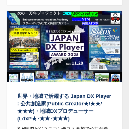
日
ジ
本
ネ
DX
ス･
共
パ
創
ブ
AI
リ
ア
ッ
カ
ク)
デ
ミ
ー
～
世界・地域で活躍する Japan DX Player
あ
: 公共創造家(Public Creator★/★★/
り
★★★)・地域DXプロデューサー
た
(LdxP★･★★･★★★)
い
SIH国際ビジネスコンテスト参加で公共創造