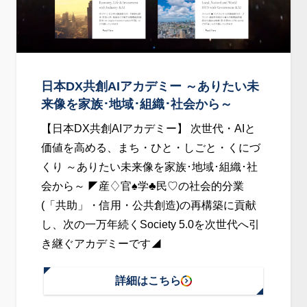
造
コ
ン
テ
日本DX共創AIアカデミー ～ありたい未
ス
来像を家族･地域･組織･社会から～
ト
2026
【日本DX共創AIアカデミー】 次世代・AIと
(ア
価値を高める、まち・ひと・しごと・くにづ
ー
くり ～ありたい未来像を家族･地域･組織･社
ト･
会から～ ◤産♢官♠学♣民♡の社会的分業
サ
(「共助」・信用・公共創造)の再構築に貢献
イ
し、次の一万年続くSociety 5.0を次世代へ引
エ
き継ぐアカデミーです◢
ン
ス･
詳細はこちら
:
ビ