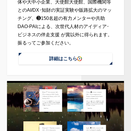
体や大中小企業、大使館大使館、国際機関等
とのAI/DX･知財の実証実験や販路拡大のマッ
チング、❸150名超の有力メンターや共助
DAO-PAIによる、次世代人材のアイディア･
ビジネスの伴走支援 が賞以外に得られます。
振るってご参加ください。
詳細はこちら
:
SIH
国
際
ビ
ジ
ネ
ス
創