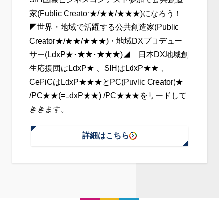
未
家(Public Creator★/★★/★★★)になろう！
来
◤世界・地域で活躍する公共創造家(Public
像
Creator★/★★/★★★)・地域DXプロデュー
を
サー(LdxP★･★★･★★★)◢ 日本DX地域創
家
生応援団はLdxP★ 、SIHはLdxP★★ 、
族･
CePiCはLdxP★★★とPC(Puvlic Creator)★
地
/PC★★(=LdxP★★) /PC★★★をリードして
域･
ききます。
組
織･
詳細はこちら
社
:
会
世
か
界・
ら
地
～
域
で